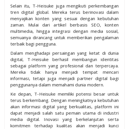
Selain itu, T-Heisuke juga mengikuti perkembangan
tren digital global. Mereka terus berinovasi dalam
menyajikan konten yang sesuai dengan kebutuhan
zaman. Mulai dari artikel berbasis SEO, konten
multimedia, hingga integrasi dengan media sosial,
semuanya dirancang untuk memberikan pengalaman
terbaik bagi pengguna.
Dalam menghadapi persaingan yang ketat di dunia
digital, T-Heisuke berhasil membangun identitas
sebagai platform yang profesional dan terpercaya.
Mereka tidak hanya menjadi tempat mencari
informasi, tetapi juga menjadi partner digital bagi
penggunanya dalam memahami dunia modern.
Ke depan, T-Heisuke memiliki potensi besar untuk
terus berkembang. Dengan meningkatnya kebutuhan
akan informasi digital yang berkualitas, platform ini
dapat menjadi salah satu pemain utama di industri
media digital. Inovasi yang berkelanjutan serta
komitmen terhadap kualitas akan menjadi kunci