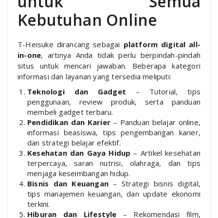
untuk Semua
Kebutuhan Online
T-Heisuke dirancang sebagai
platform digital all-
in-one
, artinya Anda tidak perlu berpindah-pindah
situs untuk mencari jawaban. Beberapa kategori
informasi dan layanan yang tersedia meliputi:
Teknologi dan Gadget
– Tutorial, tips
penggunaan, review produk, serta panduan
membeli gadget terbaru.
Pendidikan dan Karier
– Panduan belajar online,
informasi beasiswa, tips pengembangan karier,
dan strategi belajar efektif.
Kesehatan dan Gaya Hidup
– Artikel kesehatan
terpercaya, saran nutrisi, olahraga, dan tips
menjaga keseimbangan hidup.
Bisnis dan Keuangan
– Strategi bisnis digital,
tips manajemen keuangan, dan update ekonomi
terkini.
Hiburan dan Lifestyle
– Rekomendasi film,