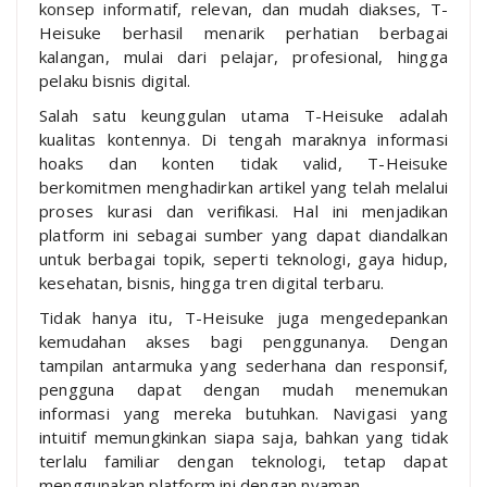
konsep informatif, relevan, dan mudah diakses, T-
Heisuke berhasil menarik perhatian berbagai
kalangan, mulai dari pelajar, profesional, hingga
pelaku bisnis digital.
Salah satu keunggulan utama T-Heisuke adalah
kualitas kontennya. Di tengah maraknya informasi
hoaks dan konten tidak valid, T-Heisuke
berkomitmen menghadirkan artikel yang telah melalui
proses kurasi dan verifikasi. Hal ini menjadikan
platform ini sebagai sumber yang dapat diandalkan
untuk berbagai topik, seperti teknologi, gaya hidup,
kesehatan, bisnis, hingga tren digital terbaru.
Tidak hanya itu, T-Heisuke juga mengedepankan
kemudahan akses bagi penggunanya. Dengan
tampilan antarmuka yang sederhana dan responsif,
pengguna dapat dengan mudah menemukan
informasi yang mereka butuhkan. Navigasi yang
intuitif memungkinkan siapa saja, bahkan yang tidak
terlalu familiar dengan teknologi, tetap dapat
menggunakan platform ini dengan nyaman.