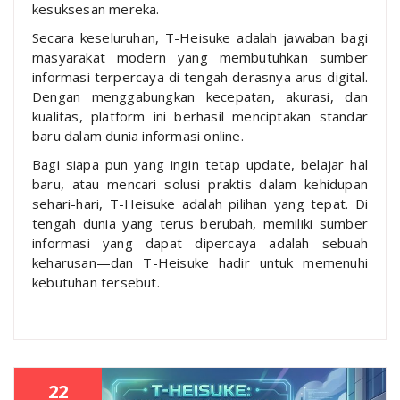
kesuksesan mereka.
Secara keseluruhan, T-Heisuke adalah jawaban bagi
masyarakat modern yang membutuhkan sumber
informasi terpercaya di tengah derasnya arus digital.
Dengan menggabungkan kecepatan, akurasi, dan
kualitas, platform ini berhasil menciptakan standar
baru dalam dunia informasi online.
Bagi siapa pun yang ingin tetap update, belajar hal
baru, atau mencari solusi praktis dalam kehidupan
sehari-hari, T-Heisuke adalah pilihan yang tepat. Di
tengah dunia yang terus berubah, memiliki sumber
informasi yang dapat dipercaya adalah sebuah
keharusan—dan T-Heisuke hadir untuk memenuhi
kebutuhan tersebut.
22