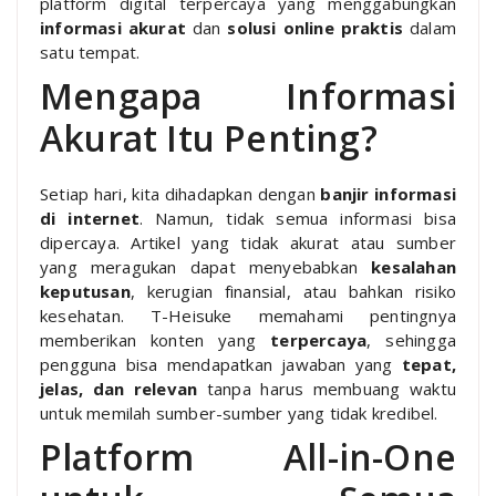
platform digital terpercaya yang menggabungkan
informasi akurat
dan
solusi online praktis
dalam
satu tempat.
Mengapa Informasi
Akurat Itu Penting?
Setiap hari, kita dihadapkan dengan
banjir informasi
di internet
. Namun, tidak semua informasi bisa
dipercaya. Artikel yang tidak akurat atau sumber
yang meragukan dapat menyebabkan
kesalahan
keputusan
, kerugian finansial, atau bahkan risiko
kesehatan. T-Heisuke memahami pentingnya
memberikan konten yang
terpercaya
, sehingga
pengguna bisa mendapatkan jawaban yang
tepat,
jelas, dan relevan
tanpa harus membuang waktu
untuk memilah sumber-sumber yang tidak kredibel.
Platform All-in-One