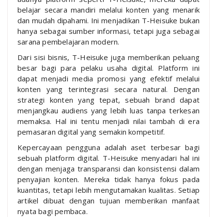
belajar secara mandiri melalui konten yang menarik
dan mudah dipahami. Ini menjadikan T-Heisuke bukan
hanya sebagai sumber informasi, tetapi juga sebagai
sarana pembelajaran modern.
Dari sisi bisnis, T-Heisuke juga memberikan peluang
besar bagi para pelaku usaha digital. Platform ini
dapat menjadi media promosi yang efektif melalui
konten yang terintegrasi secara natural. Dengan
strategi konten yang tepat, sebuah brand dapat
menjangkau audiens yang lebih luas tanpa terkesan
memaksa. Hal ini tentu menjadi nilai tambah di era
pemasaran digital yang semakin kompetitif.
Kepercayaan pengguna adalah aset terbesar bagi
sebuah platform digital. T-Heisuke menyadari hal ini
dengan menjaga transparansi dan konsistensi dalam
penyajian konten. Mereka tidak hanya fokus pada
kuantitas, tetapi lebih mengutamakan kualitas. Setiap
artikel dibuat dengan tujuan memberikan manfaat
nyata bagi pembaca.