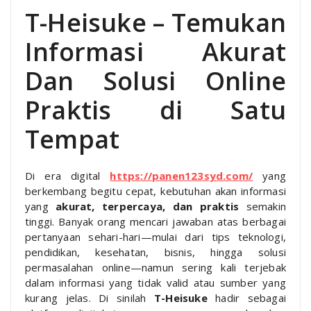
T-Heisuke – Temukan
Informasi Akurat
Dan Solusi Online
Praktis di Satu
Tempat
Di era digital
https://panen123syd.com/
yang
berkembang begitu cepat, kebutuhan akan informasi
yang
akurat, terpercaya, dan praktis
semakin
tinggi. Banyak orang mencari jawaban atas berbagai
pertanyaan sehari-hari—mulai dari tips teknologi,
pendidikan, kesehatan, bisnis, hingga solusi
permasalahan online—namun sering kali terjebak
dalam informasi yang tidak valid atau sumber yang
kurang jelas. Di sinilah
T-Heisuke
hadir sebagai