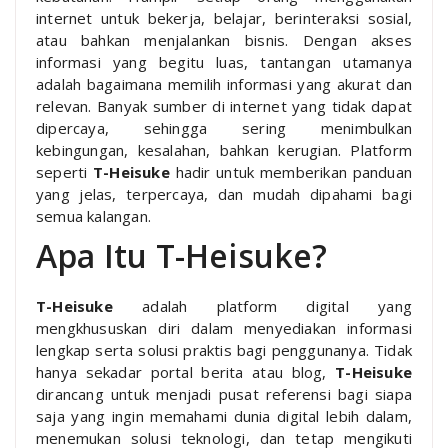
internet untuk bekerja, belajar, berinteraksi sosial,
atau bahkan menjalankan bisnis. Dengan akses
informasi yang begitu luas, tantangan utamanya
adalah bagaimana memilih informasi yang akurat dan
relevan. Banyak sumber di internet yang tidak dapat
dipercaya, sehingga sering menimbulkan
kebingungan, kesalahan, bahkan kerugian. Platform
seperti
T-Heisuke
hadir untuk memberikan panduan
yang jelas, terpercaya, dan mudah dipahami bagi
semua kalangan.
Apa Itu T-Heisuke?
T-Heisuke
adalah platform digital yang
mengkhususkan diri dalam menyediakan informasi
lengkap serta solusi praktis bagi penggunanya. Tidak
hanya sekadar portal berita atau blog,
T-Heisuke
dirancang untuk menjadi pusat referensi bagi siapa
saja yang ingin memahami dunia digital lebih dalam,
menemukan solusi teknologi, dan tetap mengikuti