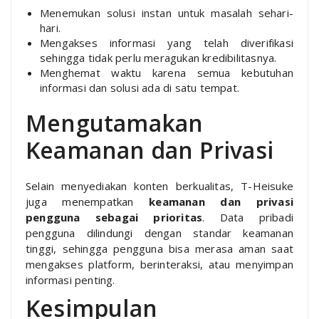
Menemukan solusi instan untuk masalah sehari-
hari.
Mengakses informasi yang telah diverifikasi
sehingga tidak perlu meragukan kredibilitasnya.
Menghemat waktu karena semua kebutuhan
informasi dan solusi ada di satu tempat.
Mengutamakan
Keamanan dan Privasi
Selain menyediakan konten berkualitas, T-Heisuke
juga menempatkan
keamanan dan privasi
pengguna sebagai prioritas
. Data pribadi
pengguna dilindungi dengan standar keamanan
tinggi, sehingga pengguna bisa merasa aman saat
mengakses platform, berinteraksi, atau menyimpan
informasi penting.
Kesimpulan