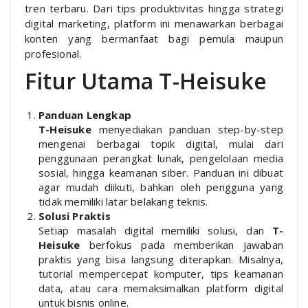
tren terbaru. Dari tips produktivitas hingga strategi
digital marketing, platform ini menawarkan berbagai
konten yang bermanfaat bagi pemula maupun
profesional.
Fitur Utama T-Heisuke
Panduan Lengkap
T-Heisuke
menyediakan panduan step-by-step
mengenai berbagai topik digital, mulai dari
penggunaan perangkat lunak, pengelolaan media
sosial, hingga keamanan siber. Panduan ini dibuat
agar mudah diikuti, bahkan oleh pengguna yang
tidak memiliki latar belakang teknis.
Solusi Praktis
Setiap masalah digital memiliki solusi, dan
T-
Heisuke
berfokus pada memberikan jawaban
praktis yang bisa langsung diterapkan. Misalnya,
tutorial mempercepat komputer, tips keamanan
data, atau cara memaksimalkan platform digital
untuk bisnis online.