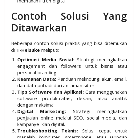
memahami tren digital.
Contoh Solusi Yang
Ditawarkan
Beberapa contoh solusi praktis yang bisa ditemukan
di
T-Heisuke
meliputi:
Optimasi Media Sosial:
Strategi meningkatkan
engagement dan followers untuk bisnis atau
personal branding.
Keamanan Data:
Panduan melindungi akun, email,
dan data pribadi dari ancaman siber.
Tips Software dan Aplikasi:
Cara menggunakan
software produktivitas, desain, atau analitik
dengan maksimal.
Digital Marketing:
Strategi meningkatkan
penjualan online melalui SEO, social media, dan
kampanye iklan digital.
Troubleshooting Teknis:
Solusi cepat untuk
masalah komputer, smartphone, atau jaringan