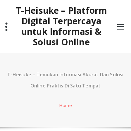
Skip
T-Heisuke – Platform
to
content
Digital Terpercaya
untuk Informasi &
Solusi Online
T-Heisuke – Temukan Informasi Akurat Dan Solusi
Online Praktis Di Satu Tempat
Home