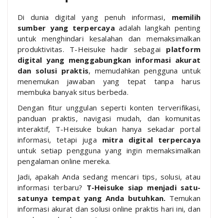
Di dunia digital yang penuh informasi,
memilih
sumber yang terpercaya
adalah langkah penting
untuk menghindari kesalahan dan memaksimalkan
produktivitas. T-Heisuke hadir sebagai
platform
digital yang menggabungkan informasi akurat
dan solusi praktis
, memudahkan pengguna untuk
menemukan jawaban yang tepat tanpa harus
membuka banyak situs berbeda.
Dengan fitur unggulan seperti konten terverifikasi,
panduan praktis, navigasi mudah, dan komunitas
interaktif, T-Heisuke bukan hanya sekadar portal
informasi, tetapi juga
mitra digital terpercaya
untuk setiap pengguna yang ingin memaksimalkan
pengalaman online mereka.
Jadi, apakah Anda sedang mencari tips, solusi, atau
informasi terbaru?
T-Heisuke siap menjadi satu-
satunya tempat yang Anda butuhkan.
Temukan
informasi akurat dan solusi online praktis hari ini, dan