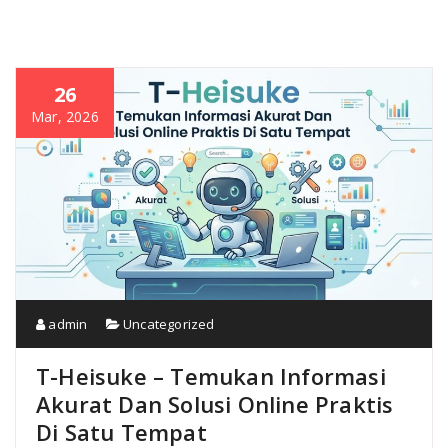
26
Mar, 2026
admin
Uncategorized
T-Heisuke – Temukan Informasi
Akurat Dan Solusi Online Praktis
Di Satu Tempat